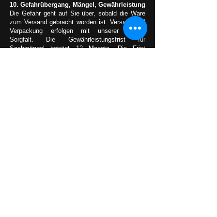
10. Gefahrübergang, Mängel, Gewährleistung
Die Gefahr geht auf Sie über, sobald die Ware
zum Versand gebracht worden ist. Versand und
Verpackung erfolgen mit unserer besten
Sorgfalt. Die Gewährleistungsfrist für
Sachmängel beträgt 12 Monate. Die Frist
beginnt mit Gefahrübergang. Innerhalb dieser
Frist sind mangelhafte Waren nach unserer
Wahl unentgeltlich nachzubessern oder neu zu
liefern. Bei montierten Artikeln wie z.B.
Weihnachtsbeleuchtung erfolgt nur ein
Austausch der defekten Ware – jedoch keine
Rück- und Neumontage. Beleuchtungsartikel
wie Lichterketten und Lichtobjekte sind von
jeglicher Garantie ausgeschlossen, da es sich
dabei um Verbrauchsmaterialien handelt. Wird
eine Mängelrüge erhoben, dürfen Sie Zahlungen
nur aus demselben Vertragsverhältnis und nur in
dem Umfang zurückhalten, der in einem
angemessenen Verhältnis zu dem gerügten
Mangel steht.
11. Umtausch und Rückgabe
Eine Rückgabe der Ware ist generell
ausgeschlossen.